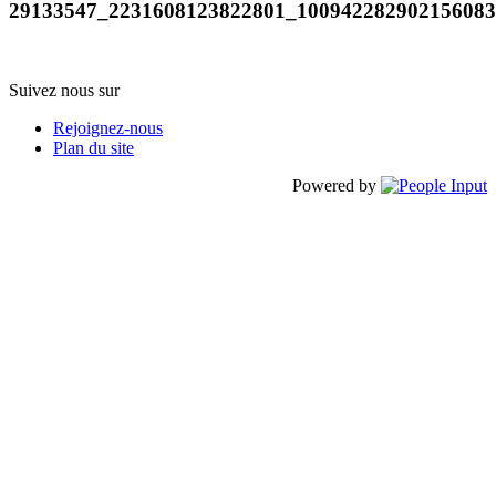
29133547_2231608123822801_10094228290215608
Suivez nous sur
Rejoignez-nous
Plan du site
Powered by