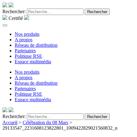
Rechercher:
Rechercher
Certifié
Nos produits
A propos
Réseau de distribution
Partenaires
Politique RSE
Espace multimédia
Nos produits
A propos
Réseau de distribution
Partenaires
Politique RSE
Espace multimédia
Rechercher:
Rechercher
Accueil
>
Célébration du 08 Mars
>
29133547_2231608123822801_1009422829021560832_n